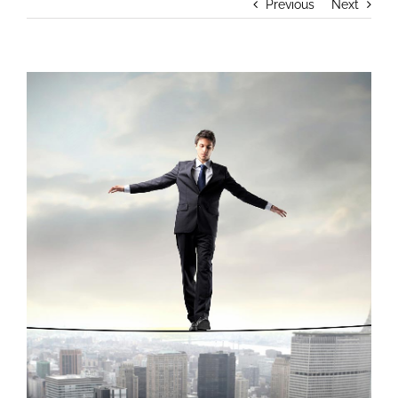
Previous
Next
View
Larger
Image