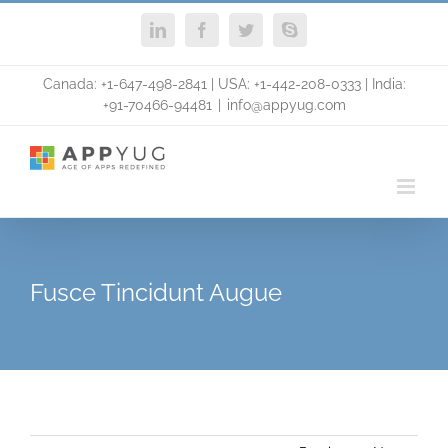
Skip
LinkedIn
Facebook
Twitter
Skype
to
content
Canada: +1-647-498-2841 | USA: +1-442-208-0333 | India:
+91-70466-94481
|
info@appyug.com
Fusce Tincidunt Augue