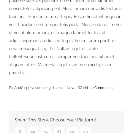
posuere sem vel posuere. Lorem ipsum dolor sit amet,
consectetur adipiscing elit. Morbi ornare convallis lectus a
faucibus. Praesent et urna turpis. Fusce tincidunt augue in
velit tincidunt sed tempor felis porta. Nunc sodales, metus
ut vestibulum ornare, est magna laoreet lectus, ut
adipiscing massa odio sed turpis. In nec lorem porttitor
urna consequat sagittis. Nullam eget elit ante.
Pellentesque justo urna, semper nec faucibus sit amet,
aliquam at mi. Maecenas eget diam nec mi dignissim
pharetra.
By
AppYug
|
November 3rd, 2014
|
News
,
World
|
2 Comments
Share This Story, Choose Your Platform!
Facebook
Twitter
Google+
Pinterest
Vk
Email